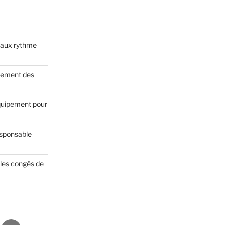
faux rythme
ncement des
équipement pour
esponsable
 les congés de